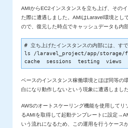
AMIからEC2インスタンスを立ち上げ、そ
た際に遭遇しました。AMIはLaravel環境
ので、復元した時点でキャッシュデータも内
# 立ち上げたインスタンスの内部には、すで
ls /laravel_project/app/storage/f
cache  sessions  testing  views
ベースのインスタンス稼働環境とほぼ同等の
白になり動作しないという現象に遭遇しまし
AWSのオートスケーリング機能を使用してリ
るAMIを取得して起動テンプレートに設定→
いう流れになるため、この運用を行うケース