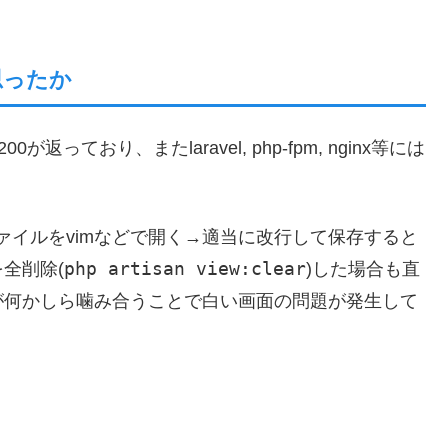
思ったか
ており、またlaravel, php-fpm, nginx等には
。
ファイルをvimなどで開く→適当に改行して保存すると
php artisan view:clear
全削除(
)した場合も直
が何かしら噛み合うことで白い画面の問題が発生して