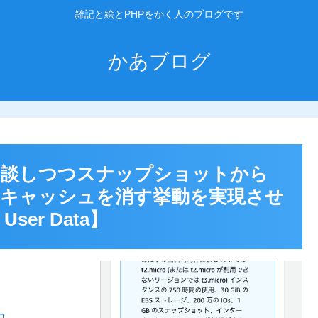
雑記と絵とPHPをかく人のブログです
かあブログ
GPTと相談しつつスナップショットから
ewキャッシュを消す挙動を実現させ
 User Data】