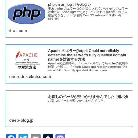
php error_log 吐かれない
事象：php のエラーログが出力されていないphpのエラー
が出たのに/var/log/error_logに出力されて無い🥺これじゃ
検証できないよー🥺環境 CentOS release 6.9 (Final)
x86_64
it-afi.com
Apacheのエラー[httpd: Could not reliably
determine the server’s fully qualified domain
name]を対策する方法
Apacheの起動時や、「apachectl -V」でApacheの状態を
確認した際に、「httpd: Could not reliably determine the
server&#039;s fully qualified domain nam...
onoredekaiketsu.com
お探しのページが見つかりませんでした | 鯖ポタ
お探しのページが見つかりませんでした。
deep-blog.jp