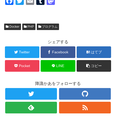
F
T
E
T
M
a
wi
m
u
a
c
tt
ail
m
st
e
er
bl
o
Docker
PHP
プログラム
b
r
d
o
o
シェアする
o
n
Twitter
Facebook
はてブ
k
Pocket
LINE
コピー
降諏かあをフォローする