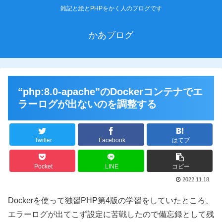
雑記と絵とPHPをかく人のブログです
かあブログ
“php:8.0-apache”のDockerコンテナでエ
ラーログが出ないのを調整する
Twitter
Facebook
はてブ
Pocket
LINE
コピー
2022.11.18
Dockerを使って独習PHP第4版の学習をしていたところ、
エラーログが出てこず設定に苦戦したので備忘録として残