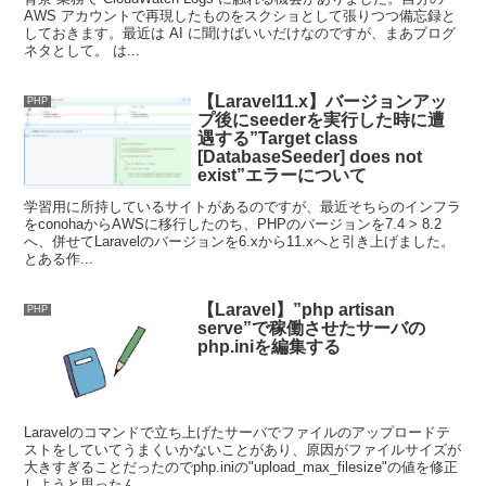
AWS アカウントで再現したものをスクショとして張りつつ備忘録と
しておきます。最近は AI に聞けばいいだけなのですが、まあブログ
ネタとして。 は...
【Laravel11.x】バージョンアッ
PHP
プ後にseederを実行した時に遭
遇する”Target class
[DatabaseSeeder] does not
exist”エラーについて
学習用に所持しているサイトがあるのですが、最近そちらのインフラ
をconohaからAWSに移行したのち、PHPのバージョンを7.4 > 8.2
へ、併せてLaravelのバージョンを6.xから11.xへと引き上げました。
とある作...
【Laravel】”php artisan
PHP
serve”で稼働させたサーバの
php.iniを編集する
Laravelのコマンドで立ち上げたサーバでファイルのアップロードテ
ストをしていてうまくいかないことがあり、原因がファイルサイズが
大きすぎることだったのでphp.iniの"upload_max_filesize"の値を修正
しようと思ったん...